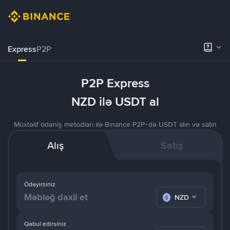
Express
P2P
P2P Express
NZD ilə USDT al
Müxtəlif ödəniş metodları ilə Binance P2P-də USDT alın və satın
Alış
Satış
Ödəyirsiniz
NZD
Qəbul edirsiniz