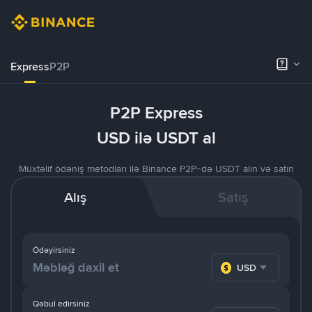
Express
P2P
P2P Express
USD ilə USDT al
Müxtəlif ödəniş metodları ilə Binance P2P-də USDT alın və satın
Alış
Satış
Ödəyirsiniz
USD
Qəbul edirsiniz