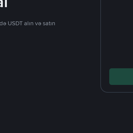
al
də USDT alın və satın