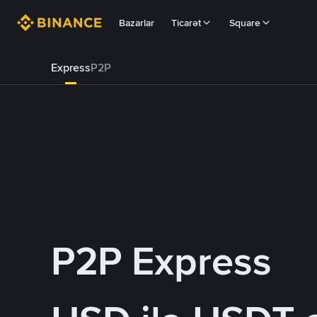
Bazarlar
Ticarət
Square
Express
P2P
P2P Express