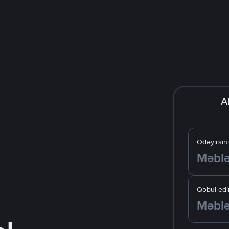
A
Ödəyirsin
Qəbul edir