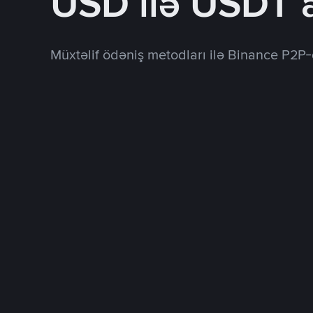
USD ilə USDT 
Müxtəlif ödəniş metodları ilə Binance P2P-