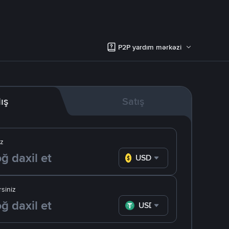
P2P yardım mərkəzi
lış
Satış
iz
USD
siniz
USDT