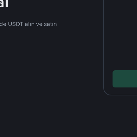
al
də USDT alın və satın