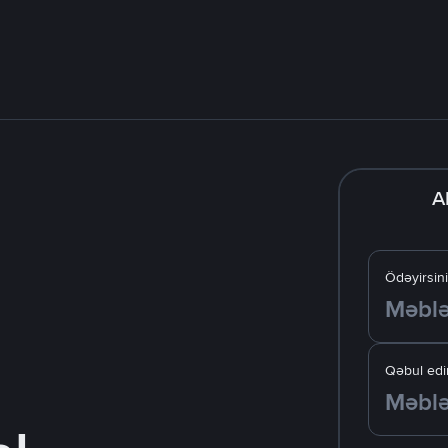
A
Ödəyirsin
Qəbul edir