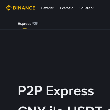
Bazarlar
Ticarət
Square
Express
P2P
P2P Express