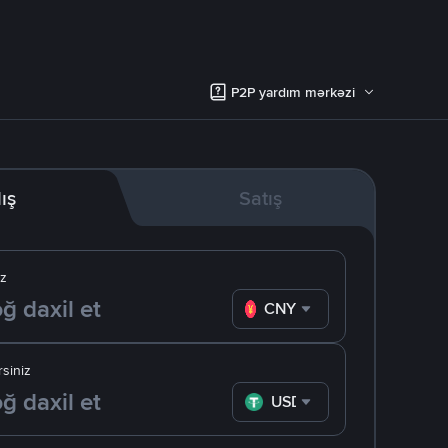
P2P yardım mərkəzi
lış
Satış
iz
CNY
siniz
USDT