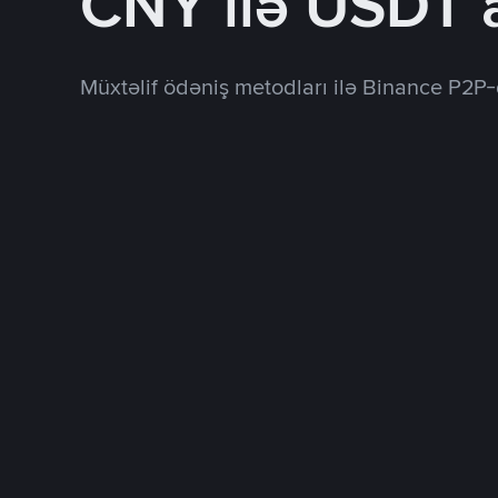
CNY ilə USDT 
Müxtəlif ödəniş metodları ilə Binance P2P-