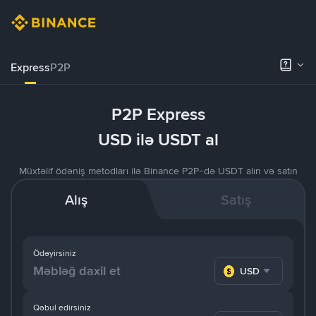
Express
P2P
P2P Express
USD ilə USDT al
Müxtəlif ödəniş metodları ilə Binance P2P-də USDT alın və satın
Alış
Satış
Ödəyirsiniz
USD
Qəbul edirsiniz