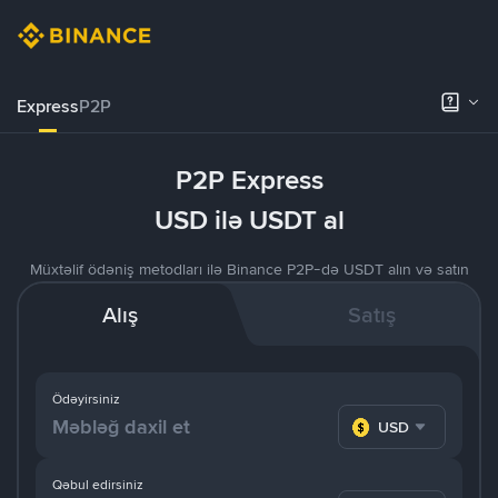
Express
P2P
P2P Express
USD ilə USDT al
Müxtəlif ödəniş metodları ilə Binance P2P-də USDT alın və satın
Alış
Satış
Ödəyirsiniz
USD
Qəbul edirsiniz