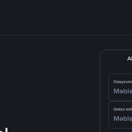
A
Ödəyirsin
Qəbul edir