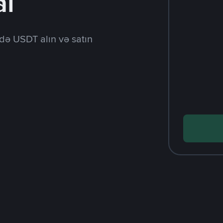
al
də USDT alın və satın