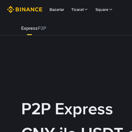
Bazarlar
Ticarət
Square
Express
P2P
P2P Express