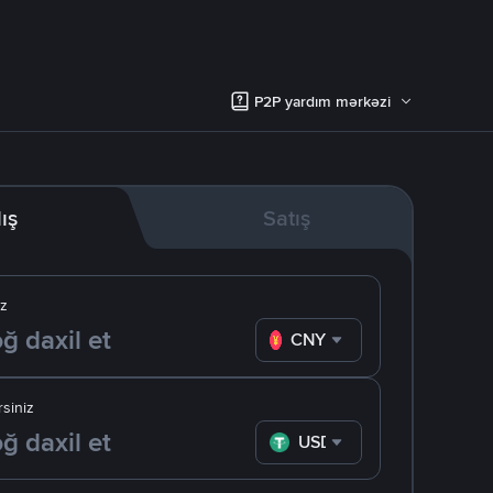
P2P yardım mərkəzi
lış
Satış
iz
CNY
siniz
USDT