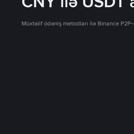
CNY ilə USDT 
Müxtəlif ödəniş metodları ilə Binance P2P-