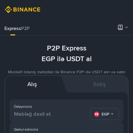
Express
P2P
P2P Express
EGP ilə USDT al
Müxtəlif ödəniş metodları ilə Binance P2P-də USDT alın və satın
Alış
Satış
Ödəyirsiniz
EGP
Qəbul edirsiniz