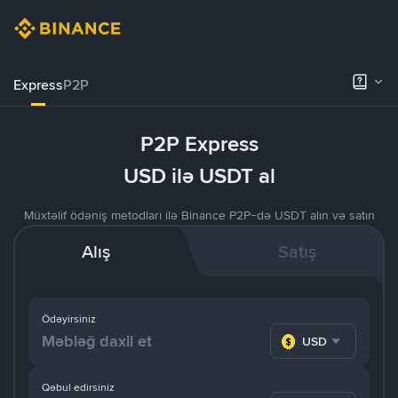
Express
P2P
P2P Express
USD ilə USDT al
Müxtəlif ödəniş metodları ilə Binance P2P-də USDT alın və satın
Alış
Satış
Ödəyirsiniz
USD
Qəbul edirsiniz