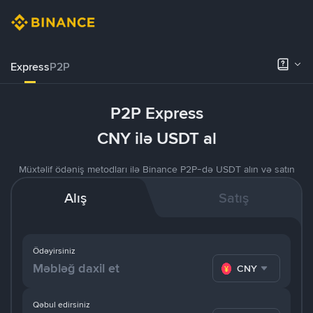
Express
P2P
P2P Express
CNY ilə USDT al
Müxtəlif ödəniş metodları ilə Binance P2P-də USDT alın və satın
Alış
Satış
Ödəyirsiniz
CNY
Qəbul edirsiniz