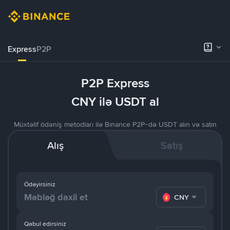
Express
P2P
P2P Express
CNY ilə USDT al
Müxtəlif ödəniş metodları ilə Binance P2P-də USDT alın və satın
Alış
Satış
Ödəyirsiniz
CNY
Qəbul edirsiniz