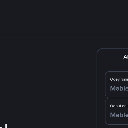
A
Ödəyirsin
Qəbul edir