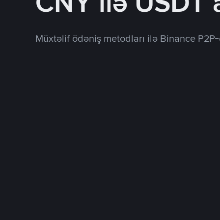
CNY ilə USDT 
Müxtəlif ödəniş metodları ilə Binance P2P-