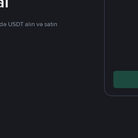
al
də USDT alın və satın