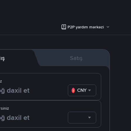
P2P yardım mərkəzi
lış
Satış
iz
CNY
siniz