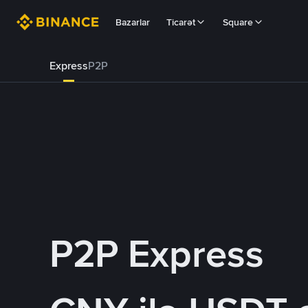
Bazarlar
Ticarət
Square
Express
P2P
P2P Express