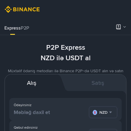
Express
P2P
P2P Express
NZD ilə USDT al
Müxtəlif ödəniş metodları ilə Binance P2P-də USDT alın və satın
Alış
Satış
Ödəyirsiniz
NZD
Qəbul edirsiniz