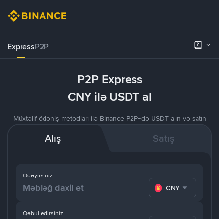
Express
P2P
P2P Express
CNY ilə USDT al
Müxtəlif ödəniş metodları ilə Binance P2P-də USDT alın və satın
Alış
Satış
Ödəyirsiniz
CNY
Qəbul edirsiniz