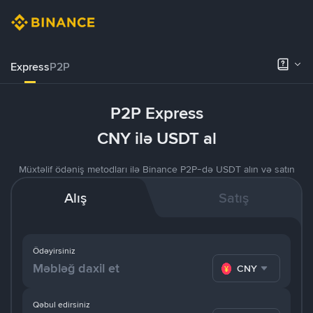
Express
P2P
P2P Express
CNY ilə USDT al
Müxtəlif ödəniş metodları ilə Binance P2P-də USDT alın və satın
Alış
Satış
Ödəyirsiniz
CNY
Qəbul edirsiniz