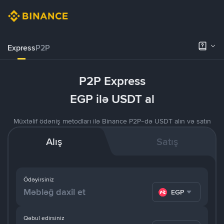
Express
P2P
P2P Express
EGP ilə USDT al
Müxtəlif ödəniş metodları ilə Binance P2P-də USDT alın və satın
Alış
Satış
Ödəyirsiniz
EGP
Qəbul edirsiniz