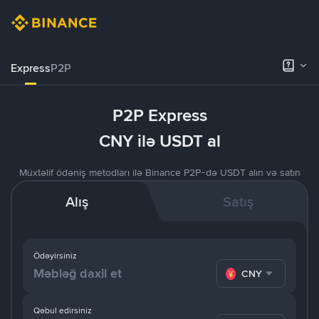
Express
P2P
P2P Express
CNY ilə USDT al
Müxtəlif ödəniş metodları ilə Binance P2P-də USDT alın və satın
Alış
Satış
Ödəyirsiniz
CNY
Qəbul edirsiniz