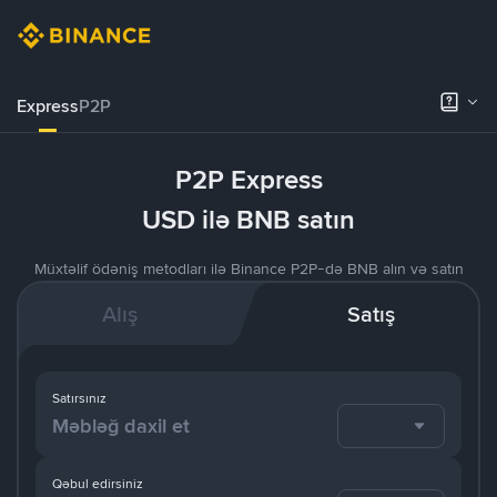
Express
P2P
P2P Express
USD ilə BNB satın
Müxtəlif ödəniş metodları ilə Binance P2P-də BNB alın və satın
Alış
Satış
Satırsınız
Qəbul edirsiniz