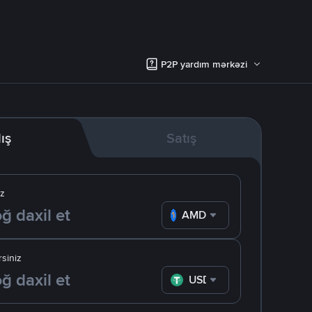
P2P yardım mərkəzi
lış
Satış
iz
AMD
siniz
USDT