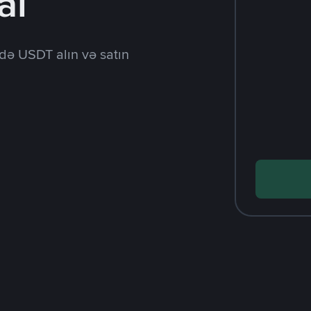
al
də USDT alın və satın