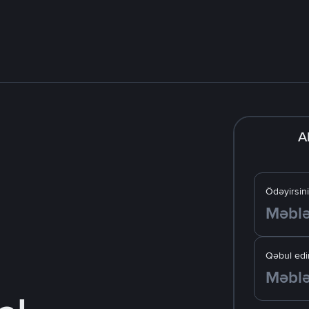
A
Ödəyirsin
Qəbul edir