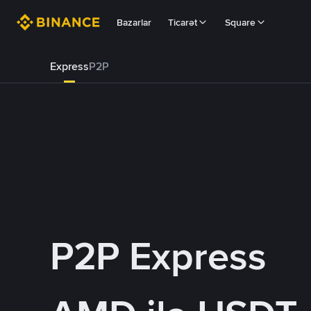
Bazarlar
Ticarət
Square
Express
P2P
P2P Express