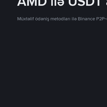
AMD ilə USDT 
Müxtəlif ödəniş metodları ilə Binance P2P-