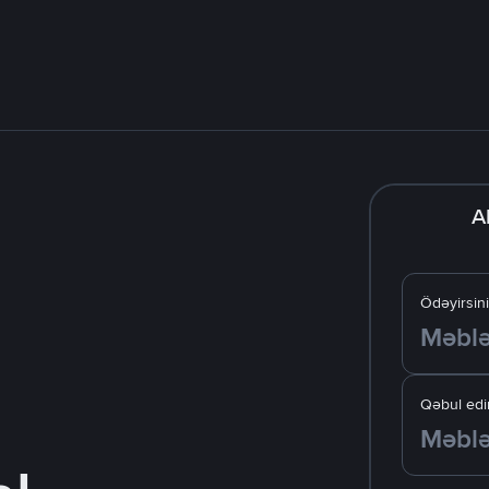
A
Ödəyirsin
Qəbul edir