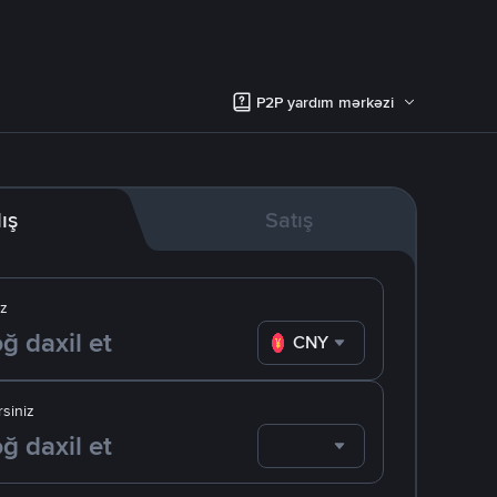
P2P yardım mərkəzi
lış
Satış
iz
CNY
siniz