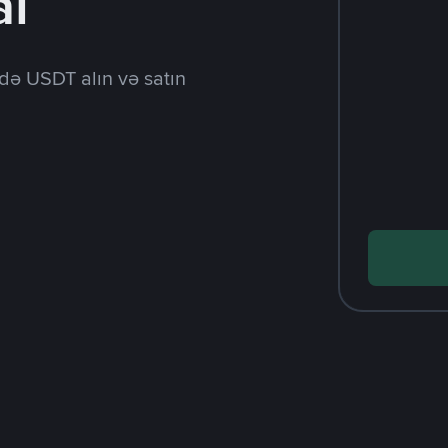
al
də USDT alın və satın