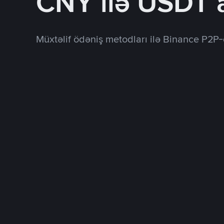
CNY ilə USDT 
Müxtəlif ödəniş metodları ilə Binance P2P-