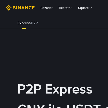
Bazarlar
Ticarət
Square
Express
P2P
P2P Express