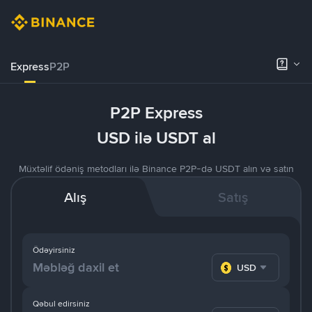
Express
P2P
P2P Express
USD ilə USDT al
Müxtəlif ödəniş metodları ilə Binance P2P-də USDT alın və satın
Alış
Satış
Ödəyirsiniz
USD
Qəbul edirsiniz