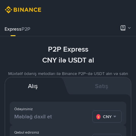
Express
P2P
P2P Express
CNY ilə USDT al
Müxtəlif ödəniş metodları ilə Binance P2P-də USDT alın və satın
Alış
Satış
Ödəyirsiniz
CNY
Qəbul edirsiniz