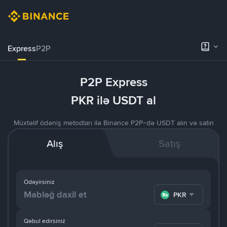
Express
P2P
P2P Express
PKR ilə USDT al
Müxtəlif ödəniş metodları ilə Binance P2P-də USDT alın və satın
Alış
Satış
Ödəyirsiniz
PKR
Qəbul edirsiniz