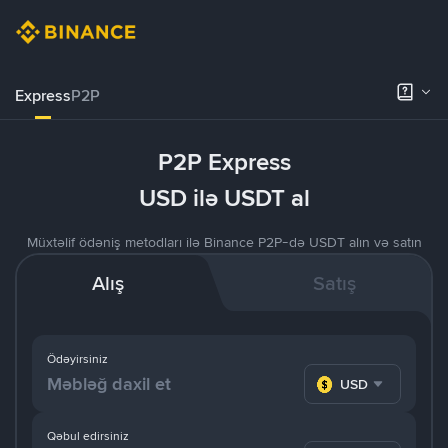
Express
P2P
P2P Express
USD ilə USDT al
Müxtəlif ödəniş metodları ilə Binance P2P-də USDT alın və satın
Alış
Satış
Ödəyirsiniz
USD
Qəbul edirsiniz