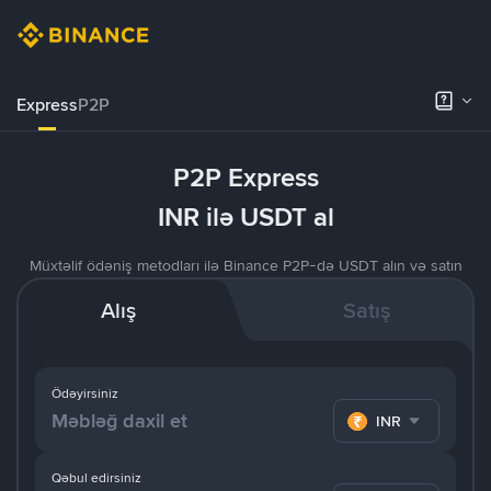
Express
P2P
P2P Express
INR ilə USDT al
Müxtəlif ödəniş metodları ilə Binance P2P-də USDT alın və satın
Alış
Satış
Ödəyirsiniz
INR
Qəbul edirsiniz