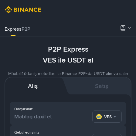
Express
P2P
P2P Express
VES ilə USDT al
Müxtəlif ödəniş metodları ilə Binance P2P-də USDT alın və satın
Alış
Satış
Ödəyirsiniz
VES
Qəbul edirsiniz