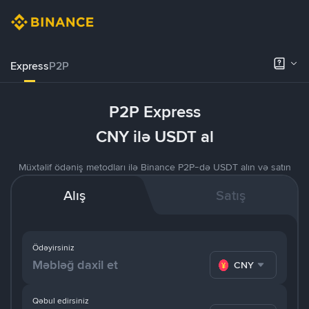
Express
P2P
P2P Express
CNY ilə USDT al
Müxtəlif ödəniş metodları ilə Binance P2P-də USDT alın və satın
Alış
Satış
Ödəyirsiniz
CNY
Qəbul edirsiniz