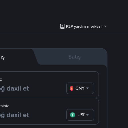
P2P yardım mərkəzi
lış
Satış
iz
CNY
siniz
USDT