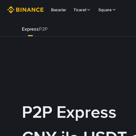
Bazarlar
Ticarət
Square
Express
P2P
P2P Express