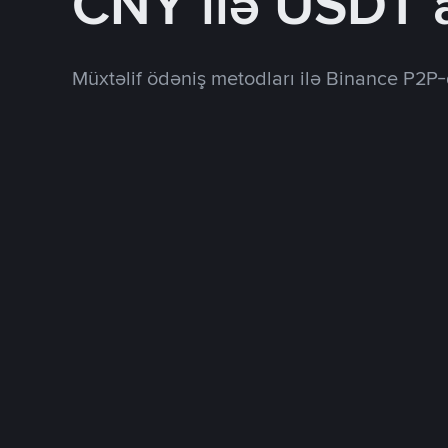
CNY ilə USDT 
Müxtəlif ödəniş metodları ilə Binance P2P-