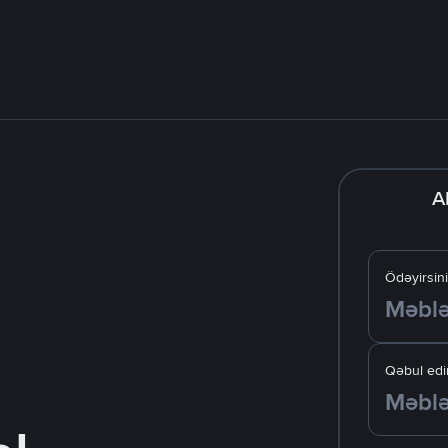
A
Ödəyirsin
Qəbul edir