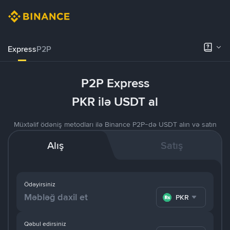
Express
P2P
P2P Express
PKR ilə USDT al
Müxtəlif ödəniş metodları ilə Binance P2P-də USDT alın və satın
Alış
Satış
Ödəyirsiniz
PKR
Qəbul edirsiniz