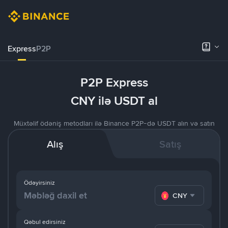
Express
P2P
P2P Express
CNY ilə USDT al
Müxtəlif ödəniş metodları ilə Binance P2P-də USDT alın və satın
Alış
Satış
Ödəyirsiniz
CNY
Qəbul edirsiniz