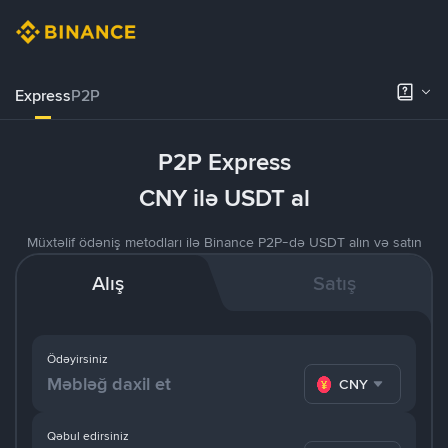
Express
P2P
P2P Express
CNY ilə USDT al
Müxtəlif ödəniş metodları ilə Binance P2P-də USDT alın və satın
Alış
Satış
Ödəyirsiniz
CNY
Qəbul edirsiniz