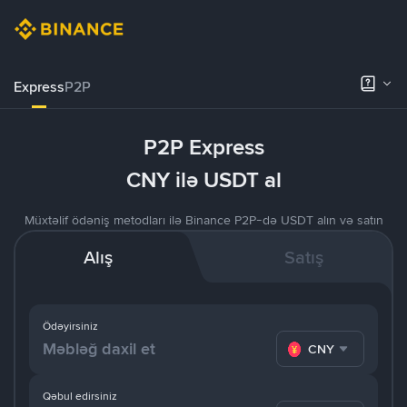
Express
P2P
P2P Express
CNY ilə USDT al
Müxtəlif ödəniş metodları ilə Binance P2P-də USDT alın və satın
Alış
Satış
Ödəyirsiniz
CNY
Qəbul edirsiniz