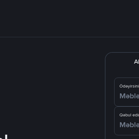
A
Ödəyirsin
Qəbul edir