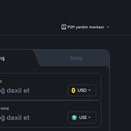
P2P yardım mərkəzi
lış
Satış
iz
USD
siniz
USDT