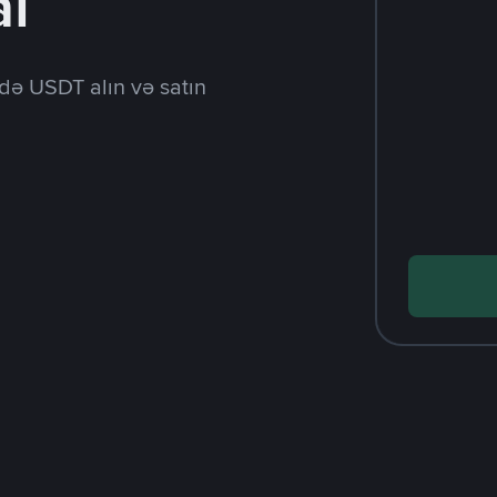
al
də USDT alın və satın