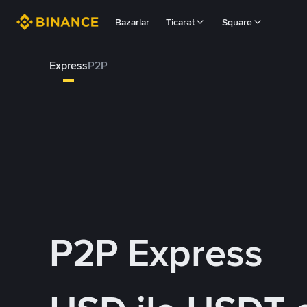
Bazarlar
Ticarət
Square
Express
P2P
P2P Express