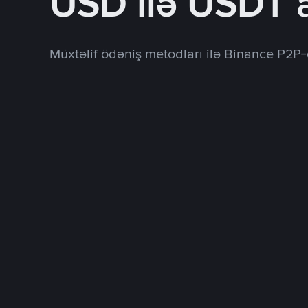
USD ilə USDT 
Müxtəlif ödəniş metodları ilə Binance P2P-