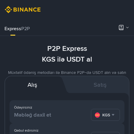
Express
P2P
P2P Express
KGS ilə USDT al
Müxtəlif ödəniş metodları ilə Binance P2P-də USDT alın və satın
Alış
Satış
Ödəyirsiniz
KGS
Qəbul edirsiniz