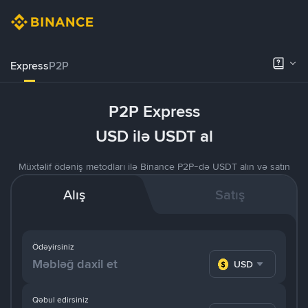
Express
P2P
P2P Express
USD ilə USDT al
Müxtəlif ödəniş metodları ilə Binance P2P-də USDT alın və satın
Alış
Satış
Ödəyirsiniz
USD
Qəbul edirsiniz