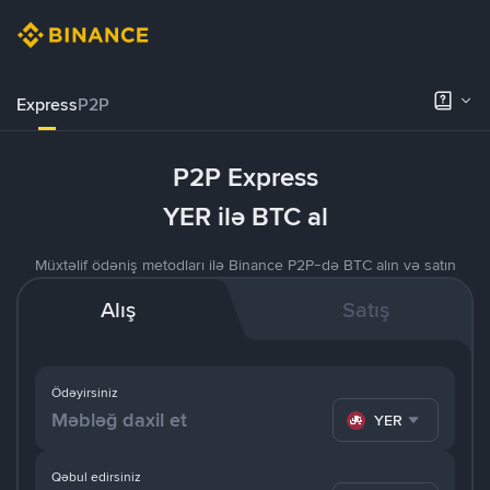
Express
P2P
P2P Express
YER ilə BTC al
Müxtəlif ödəniş metodları ilə Binance P2P-də BTC alın və satın
Alış
Satış
Ödəyirsiniz
YER
Qəbul edirsiniz