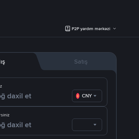
P2P yardım mərkəzi
lış
Satış
iz
CNY
siniz