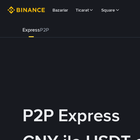
Bazarlar
Ticarət
Square
Express
P2P
P2P Express