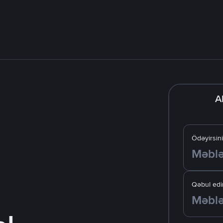
A
Ödəyirsin
Qəbul edir