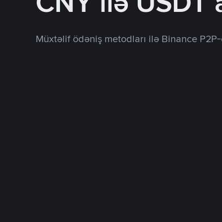
CNY ilə USDT 
Müxtəlif ödəniş metodları ilə Binance P2P-