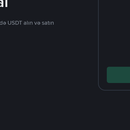
al
də USDT alın və satın