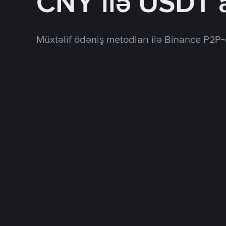
CNY ilə USDT 
Müxtəlif ödəniş metodları ilə Binance P2P-