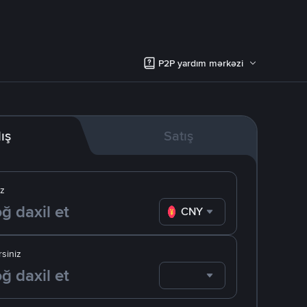
P2P yardım mərkəzi
lış
Satış
iz
CNY
siniz