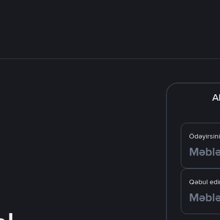
A
Ödəyirsin
Qəbul edir