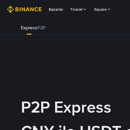
Bazarlar
Ticarət
Square
Express
P2P
P2P Express