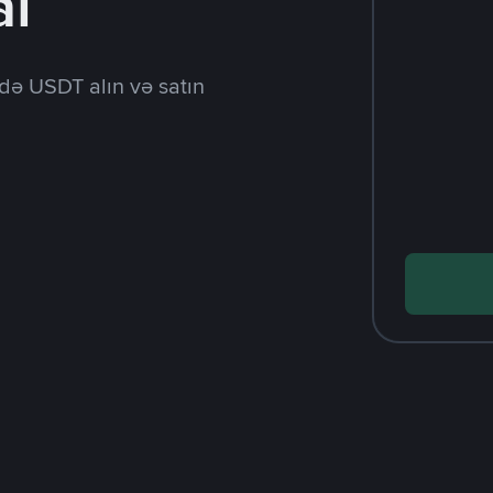
al
də USDT alın və satın