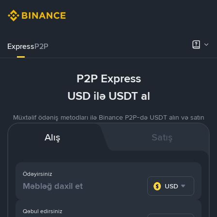
Express
P2P
P2P Express
USD ilə USDT al
Müxtəlif ödəniş metodları ilə Binance P2P-də USDT alın və satın
Alış
Satış
Ödəyirsiniz
USD
Qəbul edirsiniz