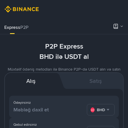
Express
P2P
P2P Express
BHD ilə USDT al
Müxtəlif ödəniş metodları ilə Binance P2P-də USDT alın və satın
Alış
Satış
Ödəyirsiniz
BHD
Qəbul edirsiniz