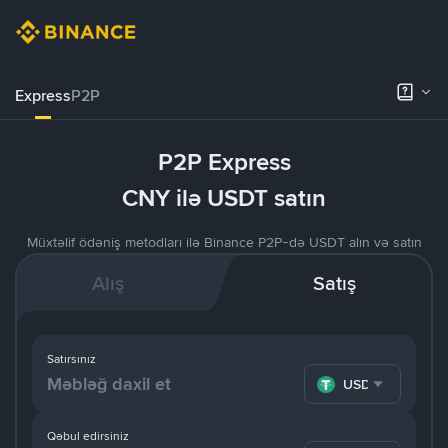
Express
P2P
P2P Express
CNY ilə USDT satın
Müxtəlif ödəniş metodları ilə Binance P2P-də USDT alın və satın
Alış
Satış
Satırsınız
USDT
Qəbul edirsiniz