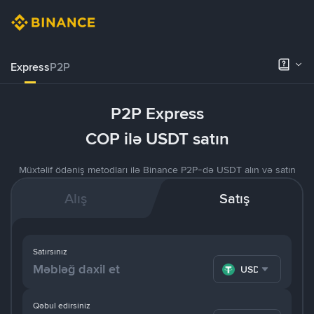
Express
P2P
P2P Express
COP ilə USDT satın
Müxtəlif ödəniş metodları ilə Binance P2P-də USDT alın və satın
Alış
Satış
Satırsınız
USDT
Qəbul edirsiniz