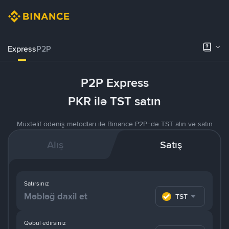
Express
P2P
P2P Express
PKR ilə TST satın
Müxtəlif ödəniş metodları ilə Binance P2P-də TST alın və satın
Alış
Satış
Satırsınız
TST
Qəbul edirsiniz