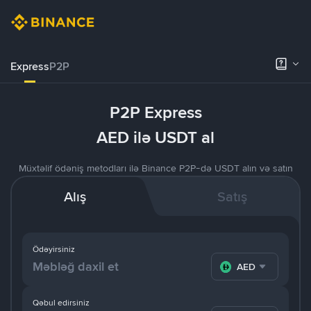
Express
P2P
P2P Express
AED ilə USDT al
Müxtəlif ödəniş metodları ilə Binance P2P-də USDT alın və satın
Alış
Satış
Ödəyirsiniz
AED
Qəbul edirsiniz