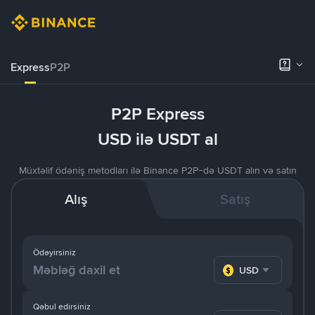
Express
P2P
P2P Express
USD ilə USDT al
Müxtəlif ödəniş metodları ilə Binance P2P-də USDT alın və satın
Alış
Satış
Ödəyirsiniz
USD
Qəbul edirsiniz