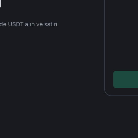
l
də USDT alın və satın