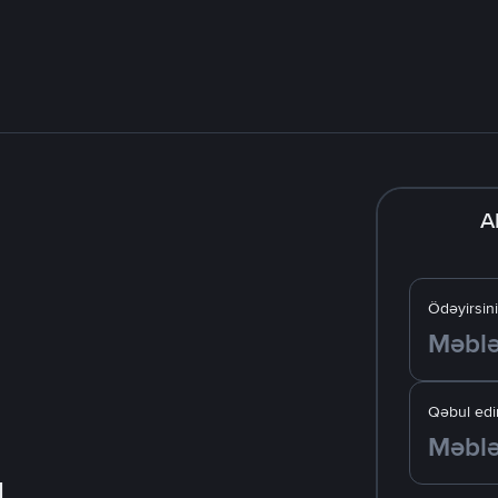
A
Ödəyirsin
Qəbul edir