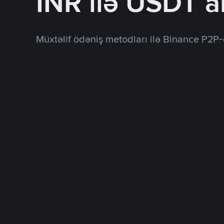
INR ilə USDT a
Müxtəlif ödəniş metodları ilə Binance P2P-