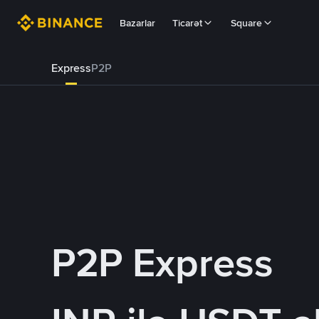
Bazarlar
Ticarət
Square
Express
P2P
P2P Express