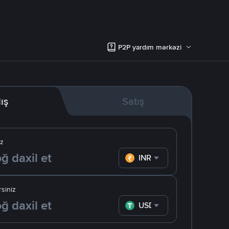
P2P yardım mərkəzi
lış
Satış
iz
INR
siniz
USDT