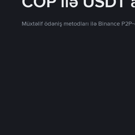
COP ilə USDT 
Müxtəlif ödəniş metodları ilə Binance P2P-