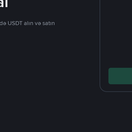
al
də USDT alın və satın