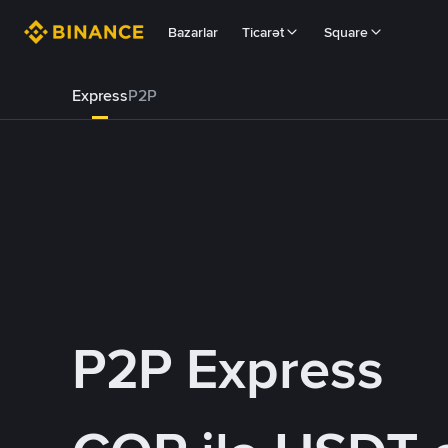
Bazarlar
Ticarət
Square
Express
P2P
P2P Express