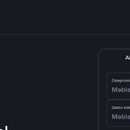
A
Ödəyirsin
Qəbul edir