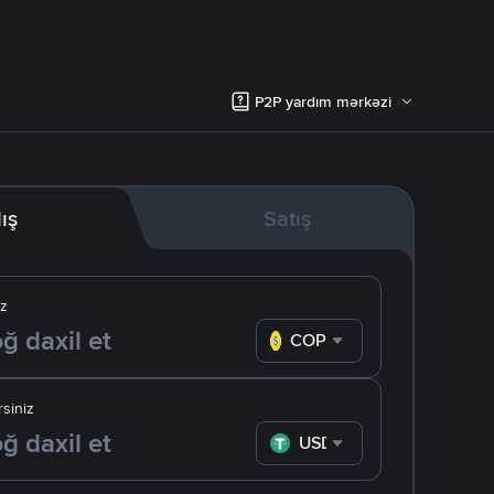
P2P yardım mərkəzi
lış
Satış
iz
COP
siniz
USDT