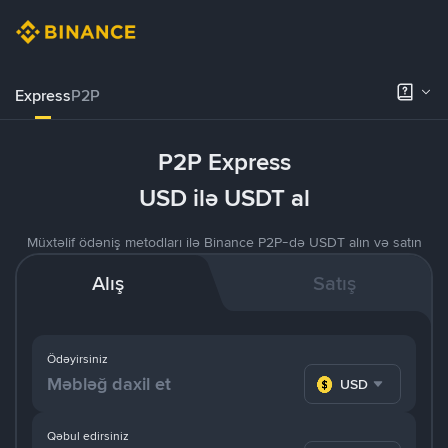
Express
P2P
P2P Express
USD ilə USDT al
Müxtəlif ödəniş metodları ilə Binance P2P-də USDT alın və satın
Alış
Satış
Ödəyirsiniz
USD
Qəbul edirsiniz