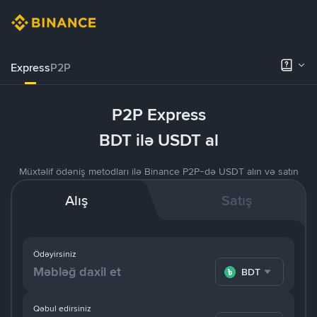
Express
P2P
P2P Express
BDT ilə USDT al
Müxtəlif ödəniş metodları ilə Binance P2P-də USDT alın və satın
Alış
Satış
Ödəyirsiniz
BDT
Qəbul edirsiniz