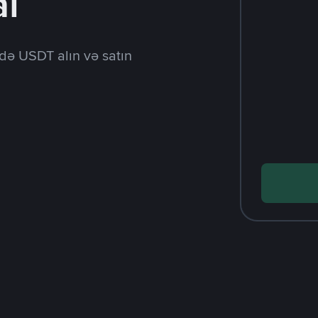
al
də USDT alın və satın