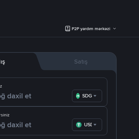
P2P yardım mərkəzi
lış
Satış
iz
SDG
siniz
USDT