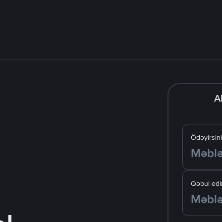
A
Ödəyirsin
Qəbul edir