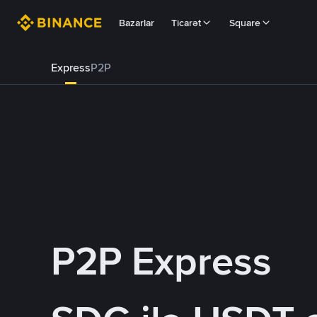
Bazarlar
Ticarət
Square
Express
P2P
P2P Express